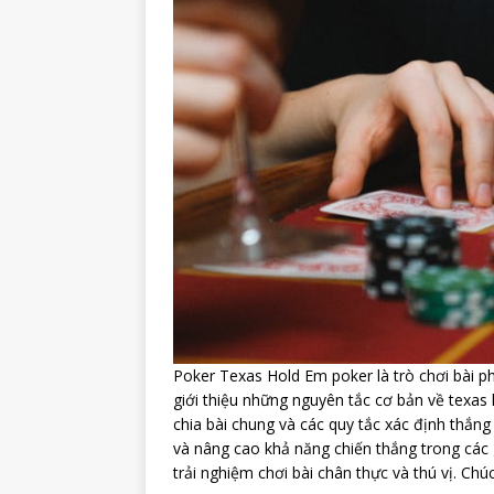
Poker Texas Hold Em poker là trò chơi bài phổ
giới thiệu những nguyên tắc cơ bản về texas 
chia bài chung và các quy tắc xác định thắng
và nâng cao khả năng chiến thắng trong các g
trải nghiệm chơi bài chân thực và thú vị. C