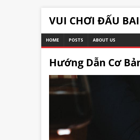
VUI CHƠI ĐẤU BAI
HOME
POSTS
ABOUT US
Hướng Dẫn Cơ Bản 